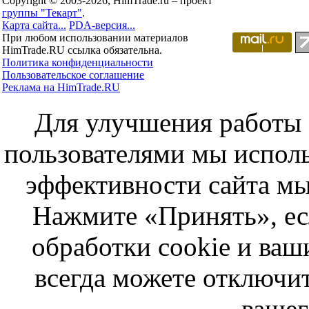
Copyright © 2003-2026, HimTrade.ru – проект
группы "Текарт"
.
Карта сайта...
PDA-версия...
При любом использовании материалов
HimTrade.RU ссылка обязательна.
Политика конфиденциальности
Пользовательское соглашение
Реклама на HimTrade.RU
Для улучшения работы с
пользователями мы исполь
эффективности сайта мы
Нажмите «Принять», ес
обработки cookie и ва
всегда можете отключит
вашег