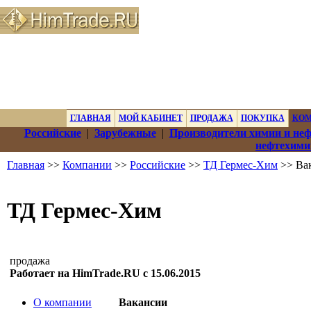
ГЛАВНАЯ
МОЙ КАБИНЕТ
ПРОДАЖА
ПОКУПКА
КО
Российские
|
Зарубежные
|
Производители химии и не
нефтехими
Главная
>>
Компании
>>
Российские
>>
ТД Гермес-Хим
>> Ва
ТД Гермес-Хим
продажа
Работает на HimTrade.RU с 15.06.2015
О компании
Вакансии