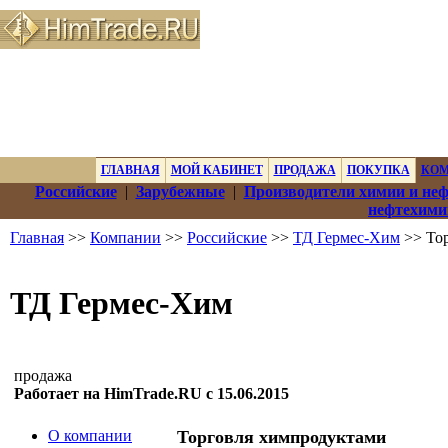
ГЛАВНАЯ
МОЙ КАБИНЕТ
ПРОДАЖА
ПОКУПКА
КО
Российские
|
Зарубежные
|
Производители химии и не
нефтехими
Главная
>>
Компании
>>
Российские
>>
ТД Гермес-Хим
>> То
ТД Гермес-Хим
продажа
Работает на HimTrade.RU с 15.06.2015
О компании
Торговля химпродуктами