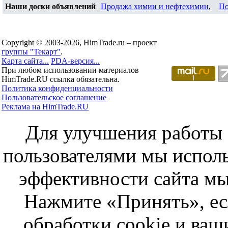
Наши доски объявлений
Продажа химии и нефтехимии
,
По
Copyright © 2003-2026, HimTrade.ru – проект
группы "Текарт"
.
Карта сайта...
PDA-версия...
При любом использовании материалов
HimTrade.RU ссылка обязательна.
Политика конфиденциальности
Пользовательское соглашение
Реклама на HimTrade.RU
Для улучшения работы с
пользователями мы исполь
эффективности сайта мы
Нажмите «Принять», ес
обработки cookie и ва