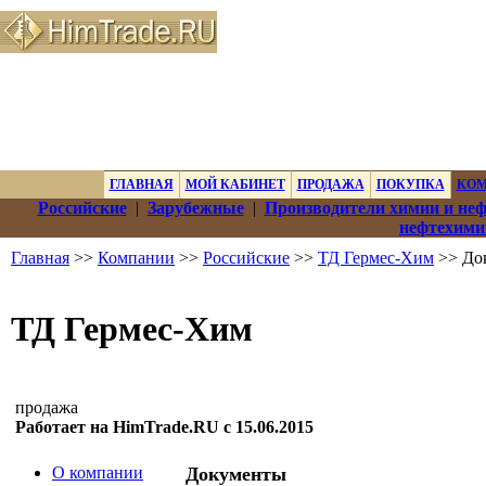
ГЛАВНАЯ
МОЙ КАБИНЕТ
ПРОДАЖА
ПОКУПКА
КО
Российские
|
Зарубежные
|
Производители химии и не
нефтехими
Главная
>>
Компании
>>
Российские
>>
ТД Гермес-Хим
>> До
ТД Гермес-Хим
продажа
Работает на HimTrade.RU с 15.06.2015
О компании
Документы