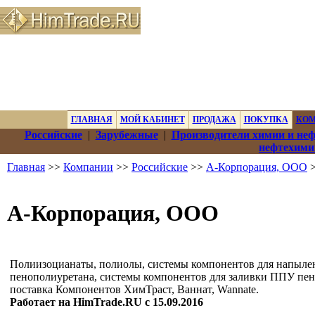
ГЛАВНАЯ
МОЙ КАБИНЕТ
ПРОДАЖА
ПОКУПКА
КО
Российские
|
Зарубежные
|
Производители химии и не
нефтехими
Главная
>>
Компании
>>
Российские
>>
А-Корпорация, ООО
>
А-Корпорация, ООО
Полиизоцианаты, полиолы, системы компонентов для напыл
пенополиуретана, системы компонентов для заливки ППУ пен
поставка Компонентов ХимТраст, Ваннат, Wannate.
Работает на HimTrade.RU с 15.09.2016