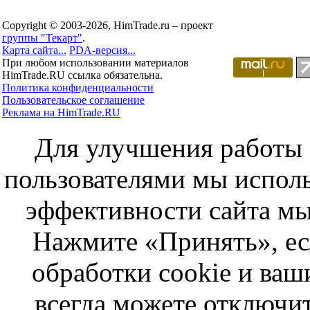
Copyright © 2003-2026, HimTrade.ru – проект
группы "Текарт"
.
Карта сайта...
PDA-версия...
При любом использовании материалов
HimTrade.RU ссылка обязательна.
Политика конфиденциальности
Пользовательское соглашение
Реклама на HimTrade.RU
Для улучшения работы с
пользователями мы исполь
эффективности сайта мы
Нажмите «Принять», ес
обработки cookie и ва
всегда можете отключит