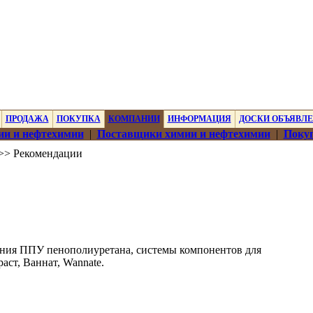
ПРОДАЖА
ПОКУПКА
КОМПАНИИ
ИНФОРМАЦИЯ
ДОСКИ ОБЪЯВЛ
ии и нефтехимии
|
Поставщики химии и нефтехимии
|
Покуп
>> Рекомендации
ния ППУ пенополиуретана, системы компонентов для
ст, Ваннат, Wannate.