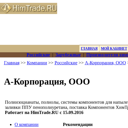
ГЛАВНАЯ
МОЙ КАБИНЕТ
Российские
|
Зарубежные
|
Производители хим
Главная
>>
Компании
>>
Российские
>>
А-Корпорация, ООО
А-Корпорация, ООО
Полиизоцианаты, полиолы, системы компонентов для напыле
заливки ППУ пенополиуретана, поставка Компонентов ХимТра
Работает на HimTrade.RU с 15.09.2016
О компании
Рекомендации