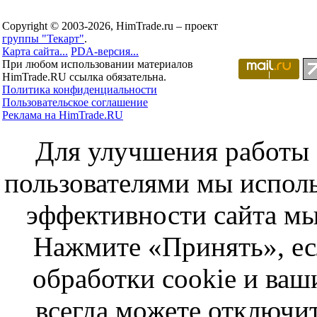
Copyright © 2003-2026, HimTrade.ru – проект
группы "Текарт"
.
Карта сайта...
PDA-версия...
При любом использовании материалов
HimTrade.RU ссылка обязательна.
Политика конфиденциальности
Пользовательское соглашение
Реклама на HimTrade.RU
Для улучшения работы с
пользователями мы исполь
эффективности сайта мы
Нажмите «Принять», ес
обработки cookie и ва
всегда можете отключит