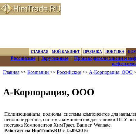
ГЛАВНАЯ
МОЙ КАБИНЕТ
ПРОДАЖА
ПОКУПКА
КО
Российские
|
Зарубежные
|
Производители химии и не
нефтехими
Главная
>>
Компании
>>
Российские
>>
А-Корпорация, ООО
>
А-Корпорация, ООО
Полиизоцианаты, полиолы, системы компонентов для напыл
пенополиуретана, системы компонентов для заливки ППУ пен
поставка Компонентов ХимТраст, Ваннат, Wannate.
Работает на HimTrade.RU с 15.09.2016