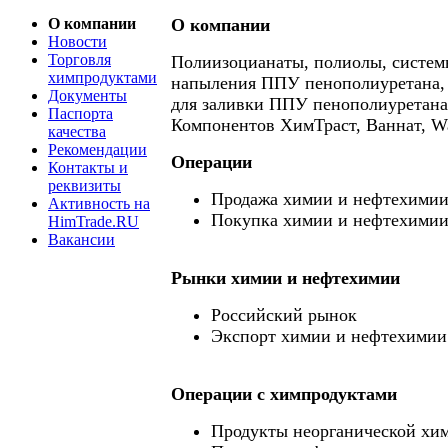
О компании
О компании
Новости
Торговля
Полиизоцианаты, полиолы, систем
химпродуктами
напыления ППУ пенополиуретана,
Документы
для заливки ППУ пенополиуретана
Паспорта
Компонентов ХимТраст, Ваннат, Wa
качества
Рекомендации
Операции
Контакты и
реквизиты
Продажа химии и нефтехими
Активность на
Покупка химии и нефтехими
HimTrade.RU
Вакансии
Рынки химии и нефтехимии
Российский рынок
Экспорт химии и нефтехимии
Операции c химпродуктами
Продукты неорганической хи