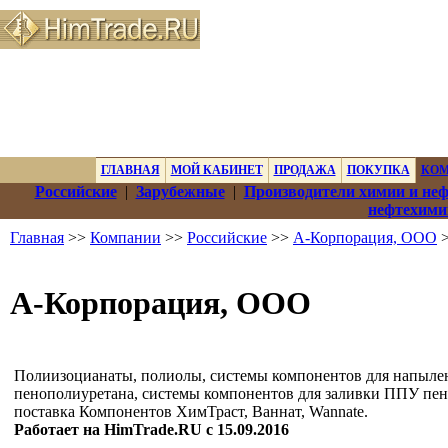
ГЛАВНАЯ
МОЙ КАБИНЕТ
ПРОДАЖА
ПОКУПКА
КО
Российские
|
Зарубежные
|
Производители химии и не
нефтехими
Главная
>>
Компании
>>
Российские
>>
А-Корпорация, ООО
>
А-Корпорация, ООО
Полиизоцианаты, полиолы, системы компонентов для напыл
пенополиуретана, системы компонентов для заливки ППУ пен
поставка Компонентов ХимТраст, Ваннат, Wannate.
Работает на HimTrade.RU с 15.09.2016