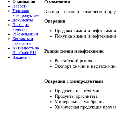
О компании
О компании
Новости
Торговля
Экспорт и импорт химической про
химпродуктами
Документы
Операции
Паспорта
качества
Продажа химии и нефтехими
Рекомендации
Покупка химии и нефтехими
Контакты и
реквизиты
Активность на
Рынки химии и нефтехимии
HimTrade.RU
Вакансии
Российский рынок
Экспорт химии и нефтехимии
Операции c химпродуктами
Продукты нефтехимии
Продукты оргсинтеза
Минеральные удобрения
Химическая продукция проча