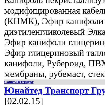
модифицированная кабел
(КНМК), Эфир канифоли
диэтиленгликолевый Элка
Эфир канифоли глицерин
Эфир глицериновый талл
канифоли, Рубероид, ПВ
мембраны, рубемаст, сте
Санкт-Петербург
Юнайтед Транспорт Гр
[02.02.15]