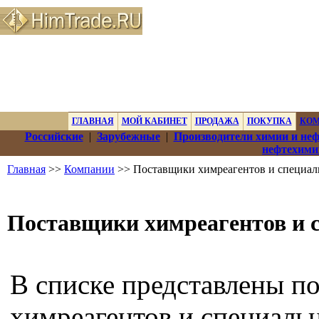
ГЛАВНАЯ
МОЙ КАБИНЕТ
ПРОДАЖА
ПОКУПКА
КО
Российские
|
Зарубежные
|
Производители химии и не
нефтехими
Главная
>>
Компании
>> Поставщики химреагентов и специал
Поставщики химреагентов и 
В списке представлены п
химреагентов и специаль