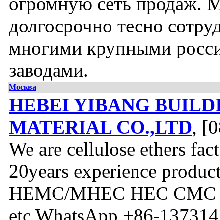
огромную сеть продаж. 
долгосрочно тесно сотру
многими крупными росс
заводами.
Москва
HEBEI YIBANG BUILD
MATERIAL CO.,LTD
, [
We are cellulose ethers fac
20years experience produ
HEMC/MHEC HEC CMC 
etc WhatsApp +86-13731