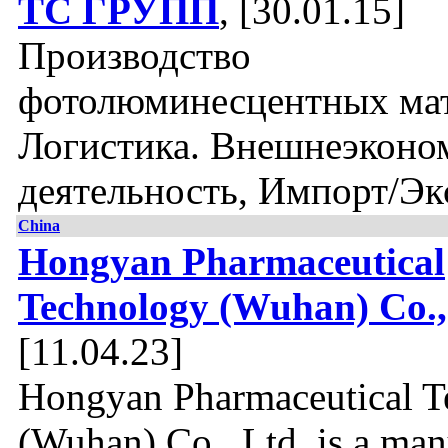
ТС ГРУПП
, [30.01.15]
Производство
фотолюминесцентных мат
Логистика. Внешнеэконо
деятельность, Импорт/Эк
China
Hongyan Pharmaceutical
Technology (Wuhan) Co.,
[11.04.23]
Hongyan Pharmaceutical T
(Wuhan) Co., Ltd. is a man