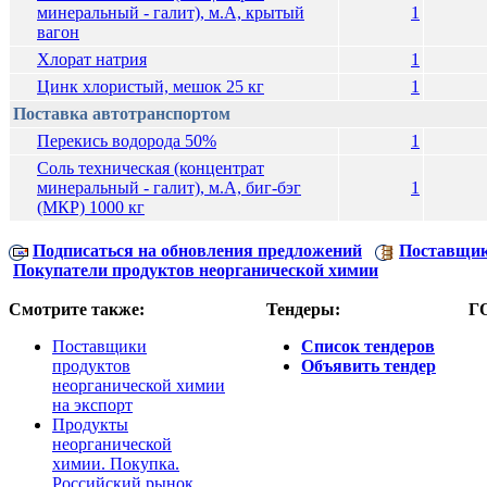
минеральный - галит), м.А, крытый
1
вагон
Хлорат натрия
1
Цинк хлористый, мешок 25 кг
1
Поставка автотранспортом
Перекись водорода 50%
1
Соль техническая (концентрат
минеральный - галит), м.А, биг-бэг
1
(МКР) 1000 кг
Подписаться на обновления предложений
Поставщик
Покупатели продуктов неорганической химии
Смотрите также:
Тендеры:
Г
Поставщики
Список тендеров
продуктов
Объявить тендер
неорганической химии
на экспорт
Продукты
неорганической
химии. Покупка.
Российский рынок