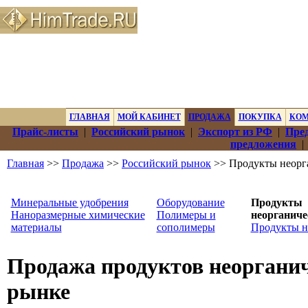
ГЛАВНАЯ
МОЙ КАБИНЕТ
ПРОДАЖА
ПОКУПКА
КО
Прайс-листы
|
Российский рынок
|
Экспорт из РФ
|
Пред
предложения
Главная
>>
Продажа
>>
Российский рынок
>> Продукты неорг
Минеральные удобрения
Оборудование
Продукты
Наноразмерные химические
Полимеры и
неорганиче
материалы
сополимеры
Продукты 
Продажа продуктов неорганич
рынке