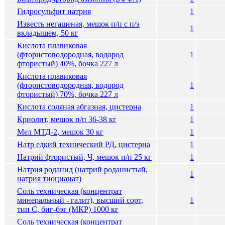
Гидросульфит натрия
1
Известь негашеная, мешок п/п с п/э
1
вкладышем, 50 кг
Кислота плавиковая
(фтористоводородная, водород
1
фтористый) 40%, бочка 227 л
Кислота плавиковая
(фтористоводородная, водород
1
фтористый) 70%, бочка 227 л
Кислота соляная абгазная, цистерна
1
Криолит, мешок п/п 36-38 кг
1
Мел МТД-2, мешок 30 кг
1
Натр едкий технический РД, цистерна
1
Натрий фтористый, Ч, мешок п/п 25 кг
1
Натрия роданид (натрий роданистый,
1
натрия тиоцианат)
Соль техническая (концентрат
минеральный - галит), высший сорт,
1
тип С, биг-бэг (МКР) 1000 кг
Соль техническая (концентрат