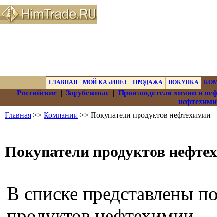
ГЛАВНАЯ
МОЙ КАБИНЕТ
ПРОДАЖА
ПОКУПКА
КО
Российские
|
Зарубежные
|
Производители химии и не
нефтехими
Главная
>>
Компании
>> Покупатели продуктов нефтехимии
Покупатели продуктов нефте
В списке представлены п
продуктов нефтехимии.