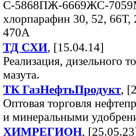
С-5868ПЖ-6669ЖС-7059
хлорпарафин 30, 52, 66Т, 
470А
ТД СХИ
, [15.04.14]
Реализация, дизельного т
мазута.
ТК ГазНефтьПродукт
, [
Оптовая торговля нефтеп
и минеральными удобрен
ХИМРЕГИОН
, [25.05.23