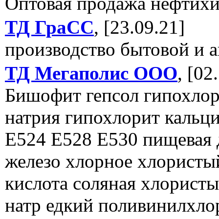
Оптовая продажа нефтих
ТД ГраСС
, [23.09.21]
производство бытовой и 
ТД Мегаполис ООО
, [02
Бишофит гепсол гипохло
натрия гипохлорит кальц
Е524 Е528 Е530 пищевая 
железо хлорное хлористы
кислота соляная хлорист
натр едкий поливинилхл